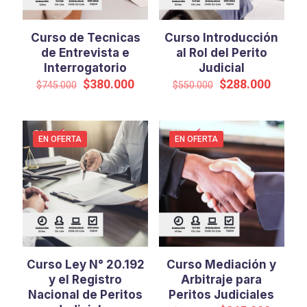
Curso de Tecnicas
Curso Introducción
de Entrevista e
al Rol del Perito
Interrogatorio
Judicial
El
El
El
El
$
380.000
$
288.000
$
745.000
$
550.000
precio
precio
precio
precio
original
actual
original
actual
era:
es:
era:
es:
$745.000.
$380.000.
$550.000.
$288.0
EN OFERTA
EN OFERTA
Curso Ley N° 20.192
Curso Mediación y
y el Registro
Arbitraje para
Nacional de Peritos
Peritos Judiciales