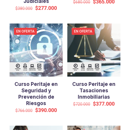
Judiciales
El
El
$
365.000
$
680.000
precio
precio
El
El
$
277.000
$
380.000
original
actual
precio
precio
era:
es:
original
actual
$680.000.
$365.0
era:
es:
$380.000.
$277.000.
EN OFERTA
EN OFERTA
Curso Peritaje en
Curso Peritaje en
Seguridad y
Tasaciones
Prevención de
Inmobiliarias
Riesgos
El
El
$
377.000
$
720.000
precio
precio
El
El
$
390.000
$
766.000
original
actual
precio
precio
era:
es:
original
actual
$720.000.
$377.0
era:
es: